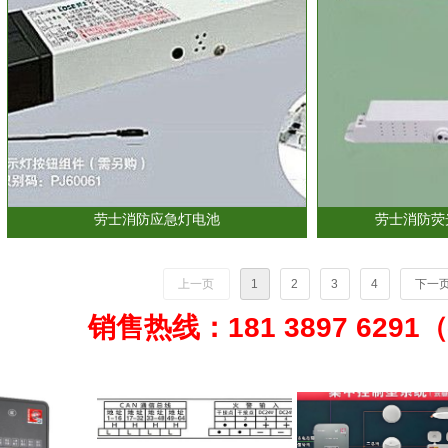
劳士消防应急灯电池
劳士消防荧
上一页
1
2
3
4
下一
销售热线：181 3897 629