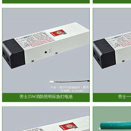
劳士25W消防照明应急灯电池
劳士一