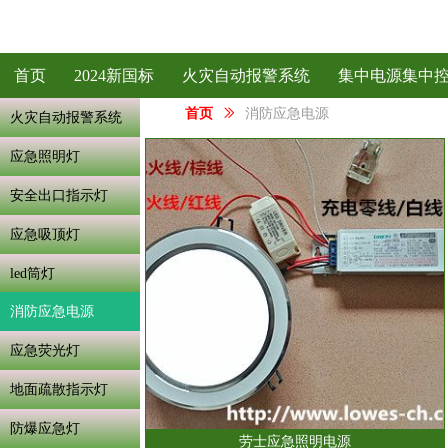
首页
2024新国标
火灾自动报警系统
集中电源集中
首页
ꅀ
消防应急电源
火灾自动报警系统
应急照明灯
安全出口指示灯
应急吸顶灯
led筒灯
消防应急电源
应急荧光灯
地面疏散指示灯
防爆应急灯
劳士应急照明电源