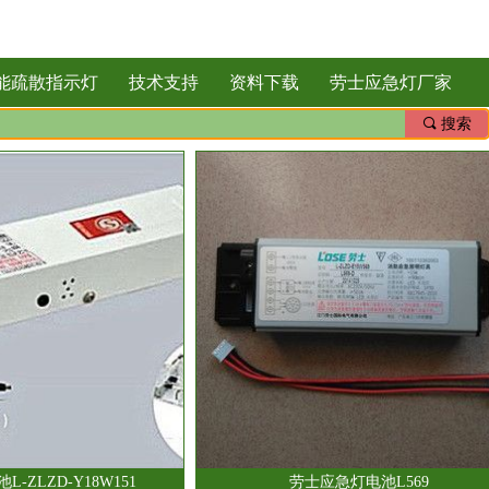
能疏散指示灯
技术支持
资料下载
劳士应急灯厂家
끠
搜索
-ZLZD-Y18W151
劳士应急灯电池L569