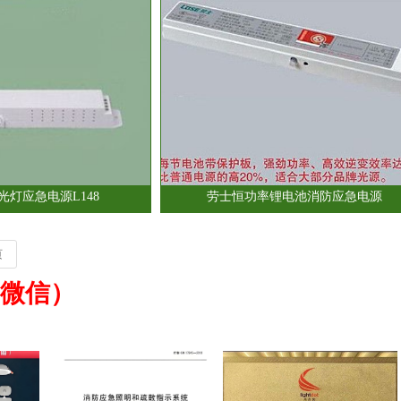
光灯应急电源L148
劳士恒功率锂电池消防应急电源
页
1（微信）