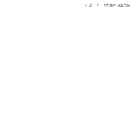
后一个：
B型集中电源型应
ꄲ