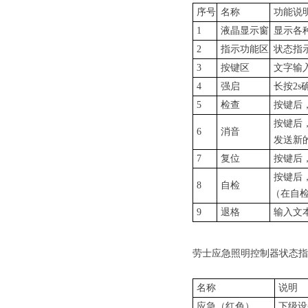
序号
名称
功能说
1
液晶显示窗
显示各
2
指示功能区
状态指
3
按键区
文字输
4
强启
长按2s
5
检查
按键后
按键后
6
消音
发送新
7
复位
按键后
按键后
8
自检
（在自
9
退格
输入文
劳士应急照明控制器状态指
名称
说明
应急（红色）
下级设