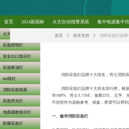
首页
2024新国标
火灾自动报警系统
集中电源集中
火灾自动报警系统
首页
ꄲ
技术支持
ꄲ
消防应急灯品牌
应急照明灯
安全出口指示灯
应急吸顶灯
消防应急灯品牌十大排名，劳士消防应急
led筒灯
消防应急灯品牌十大排名排行榜，根据
消防应急电源
华/MPN、劳士/L’OSE、振辉ZFE、元
应急荧光灯
可供您作为选购参考、借鉴，希望可以帮到
地面疏散指示灯
一、敏华消防应急灯
防爆应急灯